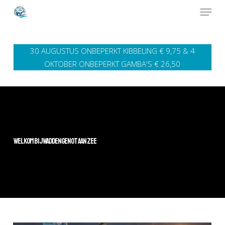
Men
Skip
to
Close
main
Men
30 AUGUSTUS ONBEPERKT KIBBELING € 9,75 & 4
content
OKTOBER ONBEPERKT GAMBA'S € 26,50
WELKOM BIJ WADDENGENOT AAN ZEE