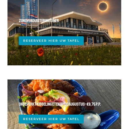
ZONSVERDUISTERING DINER
Vanaf 17 uur. Bij een reservering krijg u een gratis eclipsbril
RESERVEER HIER UW TAFEL
ONBEPERKT KIBBELING ETEN OP 30 AUGUSTUS - €9,75 P.P.
RESERVEER HIER UW TAFEL