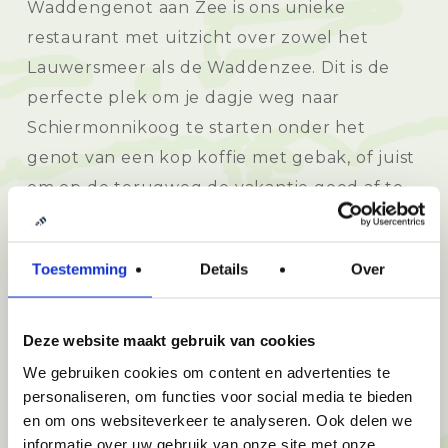
Waddengenot aan Zee is ons unieke
restaurant met uitzicht over zowel het
Lauwersmeer als de Waddenzee. Dit is de
perfecte plek om je dagje weg naar
Schiermonnikoog te starten onder het
genot van een kop koffie met gebak, of juist
om op de terugweg de vakantie goed af te
sluiten met een heerlijk diner. Ook kun je op
ons terras heerlijk lunchen en borrelen.
Toestemming
Details
Over
Deze website maakt gebruik van cookies
Bekijk ons menu
We gebruiken cookies om content en advertenties te
personaliseren, om functies voor social media te bieden
en om ons websiteverkeer te analyseren. Ook delen we
Reserveren
informatie over uw gebruik van onze site met onze