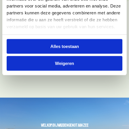
partners voor social media, adverteren en analyse. Deze
partners kunnen deze gegevens combineren met andere
OPENINGSTIJDEN
informatie die u aan ze heeft verstrekt of die ze hebben
verzameld op basis van uw gebruik van hun services.
Maandag t/m zondag
vanaf 9.30 uur
Alles toestaan
0519-745015
info@waddengenotaanzee.nl
Weigeren
WELKOM BIJ WADDENGENOT AAN ZEE