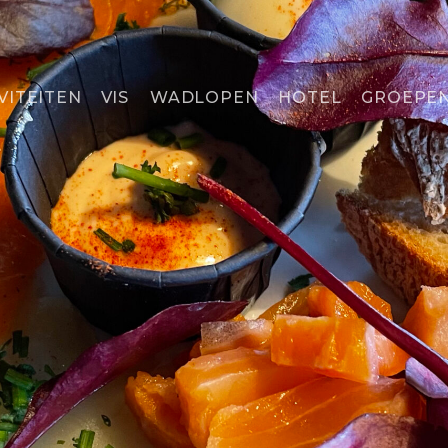
VITEITEN
VIS
WADLOPEN
HOTEL
GROEPE