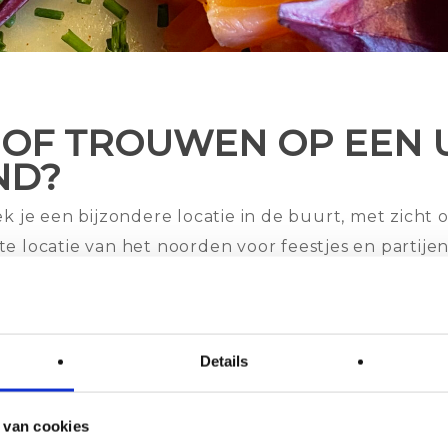
 OF TROUWEN OP EEN U
ND?
 je een bijzondere locatie in de buurt, met zicht o
 locatie van het noorden voor feestjes en partijen.
Wil je meer weten? Neem dan contact met ons op en 
met wadlopen, eten en overnachten.
Details
 van cookies