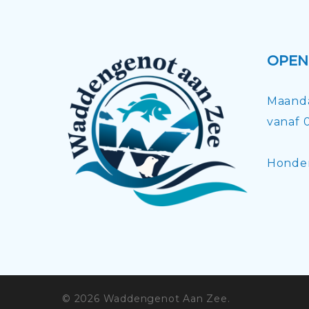
OPEN
Maand
vanaf 
Honden
© 2026 Waddengenot Aan Zee.