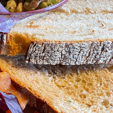
WERKEN
OVER
N
CONTACT
BIJ
ONS