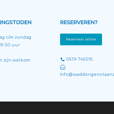
INGSTIJDEN
RESERVEREN?
ag t/m zondag
Reserveer online
09.30 uur
0519-745015
 zijn welkom
info@waddengenotaanz